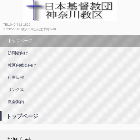
日本基督教団神奈川教区
TEL.045-712-1820
〒232-0018 横浜市南区花之木町3-49
トップページ
訪問者向け
教区内教会向け
行事日程
リンク集
教会案内
トップページ
お知らせ